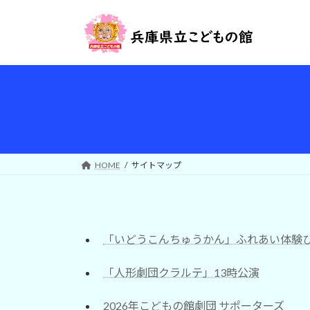
コ
ナ
ン
ビ
テ
ゲ
ン
ー
ツ
シ
へ
ョ
ス
ン
キ
に
ッ
移
プ
動
HOME
サイトマップ
「いどうこんちゅうかん」ふれあい体験
「人形劇団クラルテ」13時公演
2026年こどもの館劇団 サポーターズ