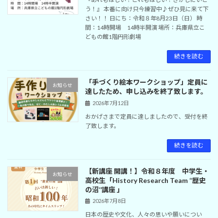
う！』 本番に向け只今練習中♪ぜひ見に来て下
さい！！ 日にち：令和８年8月23日（日） 時
間：14時開場 14時半開演 場所：兵庫県立こ
どもの館1階円形劇場
続きを読む
「手づくり絵本ワークショップ」定員に
お知らせ
達したため、申し込みを終了致します。
2026年7月12日
おかげさまで定員に達しましたので、受付を終
了致します。
続きを読む
【新講座 開講！】令和８年度 中学生・
お知らせ
高校生「History Research Team ‘’歴史
の沼‘’講座 」
2026年7月8日
日本の歴史や文化、人々の思いや願いについ