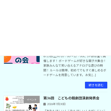
語のワークショップを開催。 ☆ワークショッ
プ 時 間 ： 13時30分から14時30分まで
場 所 ： 1階多目的ホール参加費 ： ５
００円対 象 ： ３歳以上のみなさま定
員 […]
続きを読む
親子で楽しむ！ボードゲームの会
イベント
2026年8月1日
8/15日(土)の10：00～12：00に３F研修室で開
催します！ ボードゲームが好きな親子大集合！
家族みんなで笑い合えるアナログな遊びの時
間！ ルールは簡単、初めてでもすぐ楽しめるボ
ードゲームを用意しています。 お気 […]
続きを読む
第36回 こどもの館劇団演劇発表会
イベント
2026年7月30日
『あれもほしい！これもほしい！さがしにいこ