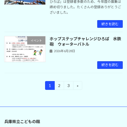
ひろば」は登録者多数のため、今年度の募集は
締め切りました。たくさんの登録ありがとうご
ざいました。
続きを読む
ホップステップチャレンジひろば 水鉄
イベント
砲 ウォーターバトル
2026年6月28日
続きを読む
投
1
2
3
»
固
固
固
定
定
定
稿
ペ
ペ
ペ
ー
ー
ー
の
ジ
ジ
ジ
ペ
兵庫県立こどもの館
ー