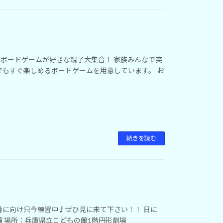
ます！ ボードゲームが好きな親子大集合！ 家族みんなで笑
でもすぐ楽しめるボードゲームを用意しています。 お
続きを読む
番に向け只今練習中♪ぜひ見に来て下さい！！ 日に
開演 場所：兵庫県立こどもの館1階円形劇場