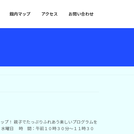
館内マップ
アクセス
お問い合わせ
ップ！ 親子でたっぷりふれあう楽しいプログラムを
 水曜日 時 間：午前１０時３０分〜１１時３０