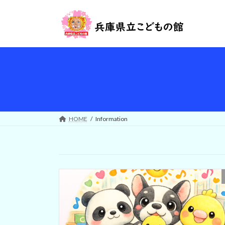
コ
ナ
ン
ビ
テ
ゲ
ン
ー
ツ
シ
へ
ョ
ス
ン
キ
に
ッ
移
プ
動
HOME
Information