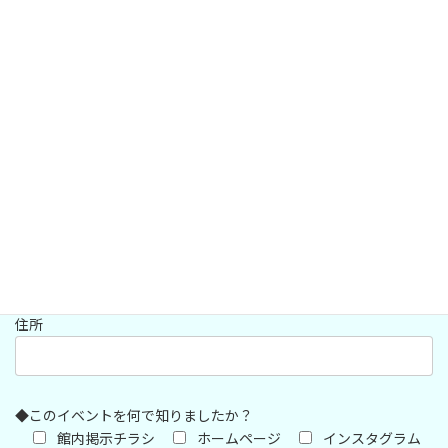
◆連絡先メールアドレス（E-mail）
◆連絡先電話番号
◆住所
郵便番号（ハイフンあり）
住所
◆このイベントを何で知りましたか？
館内掲示チラシ
ホームページ
インスタグラム