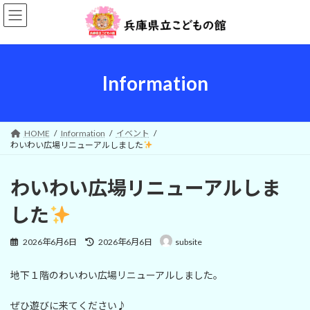
コ
ナ
ン
ビ
テ
ゲ
ン
ー
ツ
シ
へ
ョ
Information
ス
ン
キ
に
ッ
移
プ
動
HOME
Information
イベント
わいわい広場リニューアルしました
わいわい広場リニューアルしま
した
最
2026年6月6日
2026年6月6日
subsite
終
更
地下１階のわいわい広場リニューアルしました。
新
日
時
ぜひ遊びに来てください♪