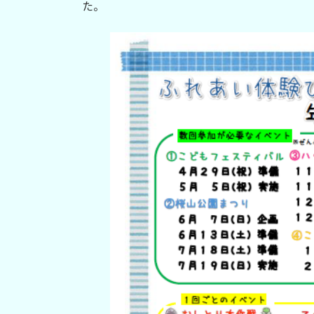
日
た。
時
: