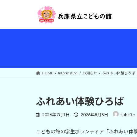
コ
ナ
ン
ビ
テ
ゲ
ン
ー
ツ
シ
へ
ョ
ス
ン
キ
に
ッ
移
プ
動
HOME
Information
お知らせ
ふれあい体験ひろ
ふれあい体験ひろば
最
2026年7月1日
2026年8月5日
subsite
終
更
こどもの館の学生ボランティア「ふれあい体
新