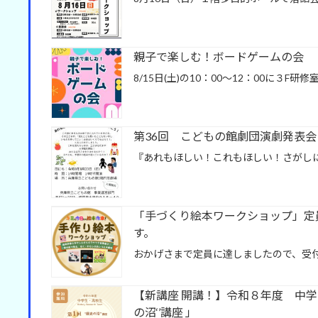
親子で楽しむ！ボードゲームの会
8/15日(土)の10：00～12：00に３F研
第36回 こどもの館劇団演劇発表会
『あれもほしい！これもほしい！さがしに
「手づくり絵本ワークショップ」定
す。
おかげさまで定員に達しましたので、受
【新講座 開講！】令和８年度 中学生・高校生
の沼‘’講座 」