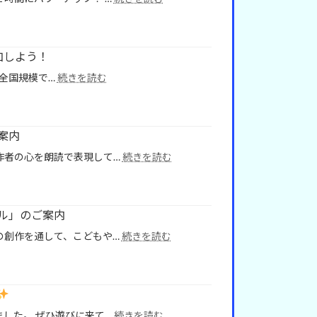
の
ま
沼‘’講
ち
座
の
」
子
加しよう！
育
:
全国規模で…
続きを読む
て
令
ひ
和
ろ
8
ば
年
案内
度
:
作者の心を朗読で表現して…
続きを読む
「全
令
国
和
カ
８
プ
年
ル」のご案内
ラ
度
大
:
の創作を通して、こどもや…
続きを読む
「朗
会」
令
読
に
和
コ
参
８
ン
加
年
ク
し
度
ー
よ
:
した。 ぜひ遊びに来て…
続きを読む