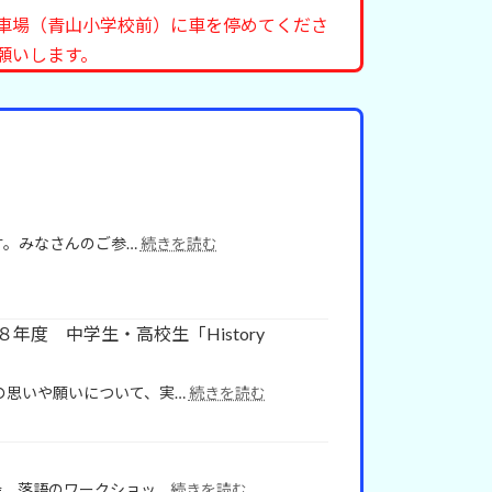
車場（青山小学校前）に車を停めてくださ
願いします。
:
ます。みなさんのご参…
続きを読む
夏
の
む
し
度 中学生・高校生「History
と
り
:
の思いや願いについて、実…
続きを読む
大
【締
作
め
戦
切
り
:
会、落語のワークショッ…
続きを読む