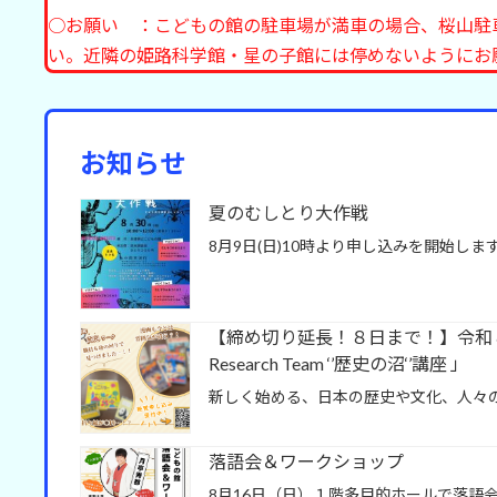
○お願い ：こどもの館の駐車場が満車の場合、桜山駐
い。近隣の姫路科学館・星の子館には停めないようにお
お知らせ
夏のむしとり大作戦
8月9日(日)10時より申し込みを開始し
【締め切り延長！８日まで！】令和８年
Research Team ‘’歴史の沼‘’講座 」
新しく始める、日本の歴史や文化、人々
落語会＆ワークショップ
8月16日（日）１階多目的ホールで落語