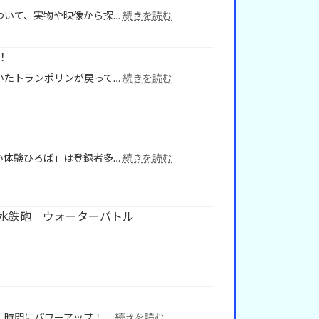
劇
沼‘’講
:
ついて、実物や映像から探…
続きを読む
発
座
【新
表
」
講
会
座
！
開
:
いたトランポリンが戻って…
続きを読む
講！】
親
令
子
和
遊
８
戯
年
室
度
:
い体験ひろば」は登録者多…
続きを読む
の
中
ふ
「ト
学
れ
ラ
生・
あ
ン
高
い
水鉄砲 ウォーターバトル
ポ
校
体
リ
生
験
ン」
「History
ひ
復
Research
ろ
活！
Team
ば
‘’歴
史
:
時間にパワーアップ！ …
続きを読む