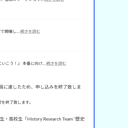
延
落
長！
語
８
会
日
＆
ま
ワ
で！】
:
修室で開催し…
続きを読む
ー
親
令
ク
子
和
シ
で
８
ョ
楽
年
ッ
し
度
プ
:
いこう！』 本番に向け…
続きを読む
む！
中
第
ボ
学
36
ー
生・
回
ド
高
こ
員に達したため、申し込みを終了致しま
ゲ
校
ど
ー
生
も
ム
「History
の
付を終了致します。
Research
の
館
Team
会
劇
‘’歴
「History Research Team ‘’歴史
団
史
演
の