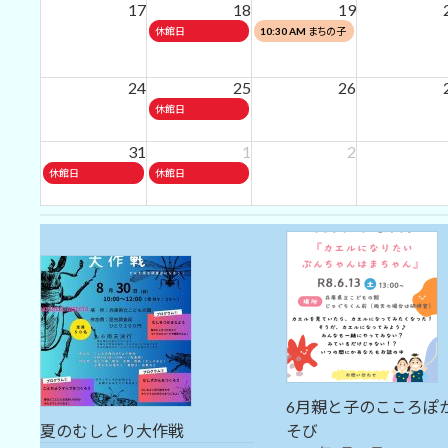
17
日,
18
日,
19
2026
2026
2026
5th
8
8
火
水
休館日
10:30 AM
まちの子
2026
月
月
曜
曜
育てひろば
11th
12th
日,
日,
24
25
26
2026
2026
8
8
火
休館日
月
月
曜
18th
19th
31
日,
1
2
2026
2026
8
月
火
休館日
休館日
月
曜
曜
25th
日,
日,
2026
8
9
月
月
31st
1st
2026
2026
6月親と子のこころぽ
夏のむしとり大作戦
そび