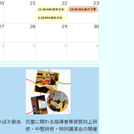
20
21
日,
22
日,
23
の会
2026
8
8
土
日
11:00 AM
絵本のお
10:00 AM
森の子育
月
月
曜
曜
はなし会(午前）
てひろば
土
2:30 PM
絵本のお
15th
16th
日,
日,
曜
はなし会（午後）
27
28
29
30
2026
2026
8
8
日,
月
月
8
22nd
23rd
月
3
4
5
6
2026
2026
22nd
2026
かぽか劇あ
児童に関わる指導者等資質向上研
修・中堅研修・特別講演会の開催