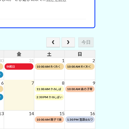
「手
ル」
わ
う！
づ
の
い
く
ご
わ
り
案
い
絵
内
広
本
場
コ
リ
ン
今日
ニ
ク
ュ
ー
金
土
日
ー
ル」
30
31
1
2
ア
の
金
土
日
ル
休館日
10:00 AM
わくわく
10:00 AM
わくわく
ご
曜
曜
曜
し
ワークショップスライ
ワークショップスライ
案
ワ
日,
日,
日,
ま
ムバルーンをつくろう
ムバルーンをつくろう
内
6
7
8
9
7
8
8
し
土
日
11:00 AM
かみしば
10:00 AM
森の子育
月
月
月
た
曜
曜
い会（午前）
てひろば
31st
1st
2nd
土
ワ
2:30 PM
かみしばい
日,
日,
2026
2026
2026
曜
会(午後)
8
8
日,
月
月
13
14
15
16
8
8th
9th
土
日
10:00 AM
親子で楽
1:30 PM
落語会＆ワ
月
2026
2026
曜
曜
しむ！ボードゲーム
ークショップ
8th