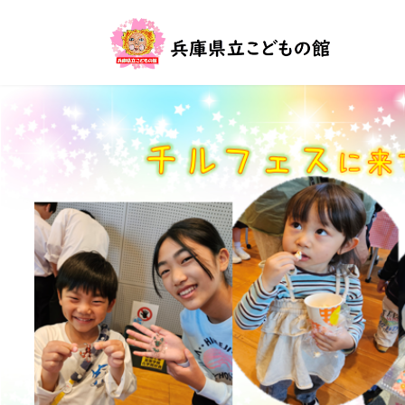
コ
ナ
ン
ビ
テ
ゲ
ン
ー
ツ
シ
へ
ョ
ス
ン
キ
に
ッ
移
プ
動