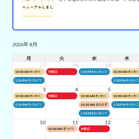
2026年 8月
月
火
水
木
27
28
29
月
火
水
木
10:00 AM
わくわく
休館日
1:30 PM
わくわくワ
10:00 AM
わくわく
曜
曜
曜
曜
ワークショップ釣り竿
ークショップ陶芸教
ワークショップ釣り
月
木
1:30 PM
わくわくワ
1:30 PM
わくわく
日,
日,
日,
日,
AM
室
竿AM
曜
曜
ークショップ釣り竿
ークショップ釣り竿
3
4
5
7
7
7
7
日,
日,
PM
PM
月
火
水
木
10:00 AM
わくわく
休館日
10:00 AM
わくわく
10:00 AM
わくわく
月
月
月
月
7
7
曜
曜
曜
曜
ワークショップ釣り竿
ワークショップ釣り
ワークショップ釣り
27th
28th
29th
30th
月
水
木
1:30 PM
わくわくワ
10:30 AM
まちの子
1:30 PM
わくわく
月
月
日,
日,
日,
日,
AM
竿AM
竿AM
2026
2026
2026
2026
曜
曜
曜
ークショップ陶芸教
育てひろば
ークショップ釣り竿
27th
30th
水
1:30 PM
わくわくワ
8
8
8
8
日,
日,
日,
室
PM
2026
2026
曜
ークショップ陶芸教
月
月
月
月
10
11
12
8
8
8
日,
室
3rd
4th
5th
6th
火
水
10:00 AM
手づくり
休館日
月
月
月
8
2026
2026
2026
2026
曜
曜
絵本ワークショップ
3rd
5th
6th
月