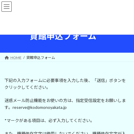
コ
ナ
ン
ビ
テ
ゲ
ン
ー
ツ
シ
へ
ョ
貸館申込フォーム
ス
ン
キ
に
ッ
移
プ
動
HOME
貸館申込フォーム
下記の入力フォームに必要事項を入力した後、「送信」ボタンを
クリックしてください。
迷惑メール防止機能をお使いの方は、指定受信設定をお願いしま
す。reserve@kodomonoyakata.jp
*マークがある項目は、必ず入力してください。
また、機種依存文字は使用しないでください。機種依存文字が入